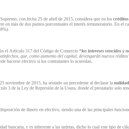
l Supremo, con fecha 25 de abril de 2015, considera que en los
créditos
re en más de dos puntos porcentuales el interés remuneratorio. En el cas
1,8%).
egún el Artículo 317 del Código de Comercio
“
l
os intereses vencidos y 
o satisfechos, que, como aumento del capital, devengarán nuevos réditos
ede hacerse efectivo si los contratantes lo acuerdan.
25 noviembre de 2015, ha sentado un precedente al declarar la
nulidad
ículo 3 de la Ley de Represión de la Usura, donde el prestatario solo te
isposición de dinero en efectivo, siendo una de las principales funciones
dad bancaria, y es inherente a las tarjetas, dicho lo cual este tipo de 