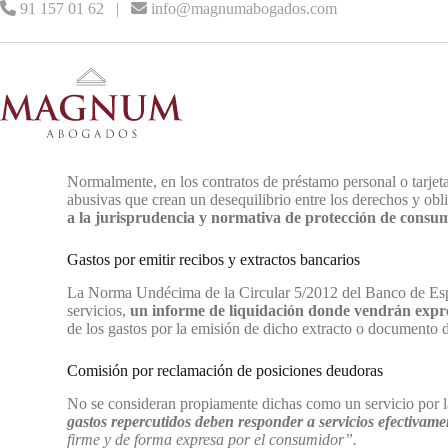
91 157 01 62
|
info@magnumabogados.com
Normalmente, en los contratos de préstamo personal o tarjeta
abusivas que crean un desequilibrio entre los derechos y obl
a la jurisprudencia y normativa de protección de consum
Gastos por emitir recibos y extractos bancarios
La Norma Undécima de la Circular 5/2012 del Banco de España
servicios,
un
informe de liquidación donde vendrán expre
de los gastos por la emisión de dicho extracto o documento 
Comisión por reclamación de posiciones deudoras
No se consideran propiamente dichas como un servicio por la
gastos repercutidos deben responder a servicios efectivame
firme y de forma expresa por el consumidor”.