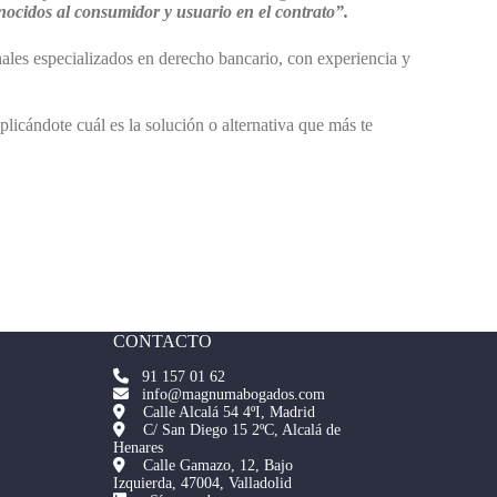
nocidos al consumidor y usuario en el contrato”.
les especializados en derecho bancario, con experiencia y
licándote cuál es la solución o alternativa que más te
CONTACTO
91 157 01 62
info@magnumabogados.com
Calle Alcalá 54 4ºI, Madrid
C/ San Diego 15 2ºC, Alcalá de
Henares
Calle Gamazo, 12, Bajo
Izquierda, 47004, Valladolid