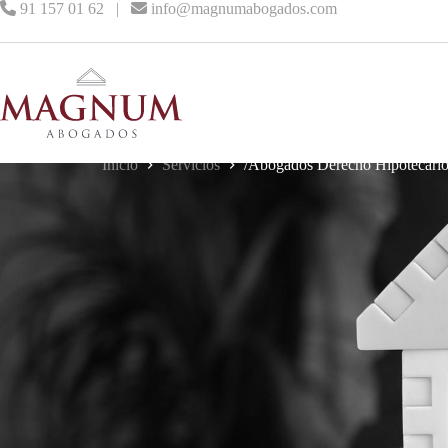
91 157 01 62
|
info@magnumabogados.com
Abogados expertos en
DERECHO HIPOTECARIO
Inicio
Servicios
/Abogados Derecho Hipotecari